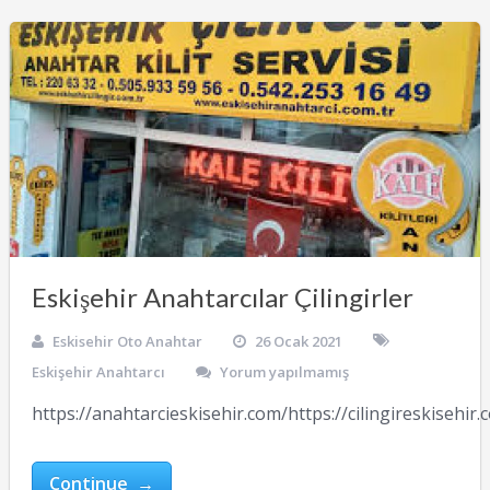
Eskişehir Anahtarcılar Çilingirler
Eskisehir Oto Anahtar
26 Ocak 2021
Eskişehir Anahtarcı
Yorum yapılmamış
https://anahtarcieskisehir.com/https://cilingireskisehir
Continue →