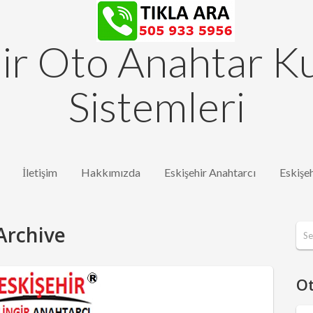
hir Oto Anahtar 
Sistemleri
İletişim
Hakkımızda
Eskişehir Anahtarcı
Eskişeh
 Archive
Ot