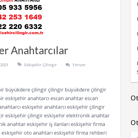
ler Anahtarcılar
 2021
Eskişehir Çilingir
Yorum
ir büyükdere çilingir çilingir büyükdere çilingir
Ot
ehir eskişehir anahtarcı escan anahtar escan
r anahtarcı eskişehir anahtarcı eskişehir çilingir
gir eskişehir çilingir eskişehir elektronik anahtar
Ot
nik anahtar eskişehir iş ilanları eskişehir firma
eskişehir oto anahtarı eskişehir firma rehberi