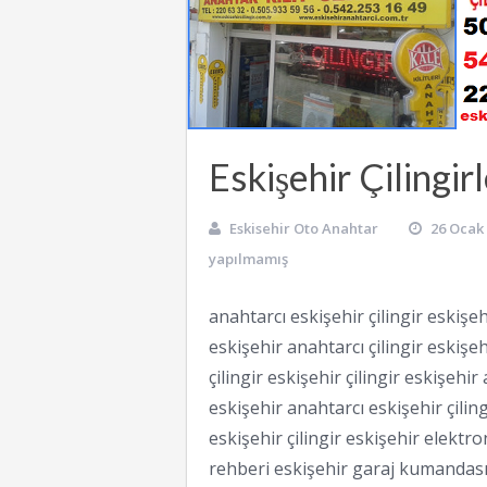
Eskişehir Çilingir
Eskisehir Oto Anahtar
26 Ocak
yapılmamış
anahtarcı eskişehir çilingir eskişeh
eskişehir anahtarcı çilingir eskiş
çilingir eskişehir çilingir eskişehi
eskişehir anahtarcı eskişehir çilin
eskişehir çilingir eskişehir elektro
rehberi eskişehir garaj kumandası 