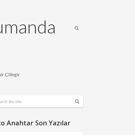
Kumanda
ir Çilingir
o Anahtar Son Yazılar